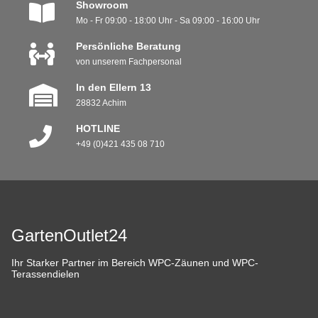
Showroom
Mo - Fr 09:00 - 18:00 Uhr - Sa 09:00 - 16:00 Uhr
Persönliche Beratung
von unserem Fachpersonal
In den Ellern 13
28832 Achim
HOTLINE
+49 (0)421 435 08 710
GartenOutlet24
Ihr Starker Partner im Bereich WPC-Zäunen und WPC-
Terassendielen