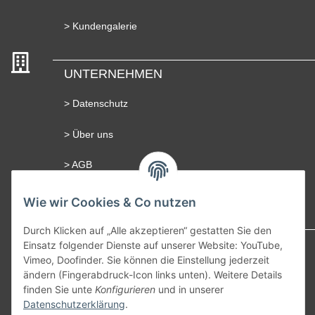
> Kundengalerie
UNTERNEHMEN
> Datenschutz
> Über uns
> AGB
> Impressum
Wie wir Cookies & Co nutzen
Durch Klicken auf „Alle akzeptieren“ gestatten Sie den
BERATUNG
Einsatz folgender Dienste auf unserer Website: YouTube,
Vimeo, Doofinder. Sie können die Einstellung jederzeit
> Kontakt
ändern (Fingerabdruck-Icon links unten). Weitere Details
finden Sie unte
Konfigurieren
und in unserer
Tel: +49 (0)421 435 08 710
Datenschutzerklärung
.