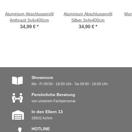
Aluminium Abschlussprofil
Aluminium Abschlussprofil
Mon
Anthrazit 3x4x400cm
Silber 3x4x400cm
34,99 €
*
34,90 €
*
Showroom
Mo - Fr 09:00 - 18:00 Uhr - Sa 09:00 - 16:00 Uhr
Persönliche Beratung
von unserem Fachpersonal
In den Ellern 13
28832 Achim
HOTLINE