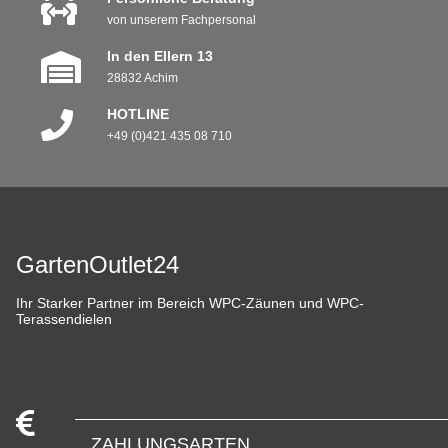
von unserem Fachpersonal
In den Ellern 13
28832 Achim
HOTLINE
+49 (0)421 435 08 710
GartenOutlet24
Ihr Starker Partner im Bereich WPC-Zäunen und WPC-
Terassendielen
ZAHLUNGSARTEN