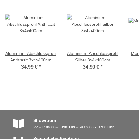
Aluminium Abschlussprofil
Aluminium Abschlussprofil
Mon
Anthrazit 3x4x400cm
Silber 3x4x400cm
34,99 €
*
34,90 €
*
Showroom
Mo - Fr 09:00 - 18:00 Uhr - Sa 09:00 - 16:00 Uhr
Persönliche Beratung