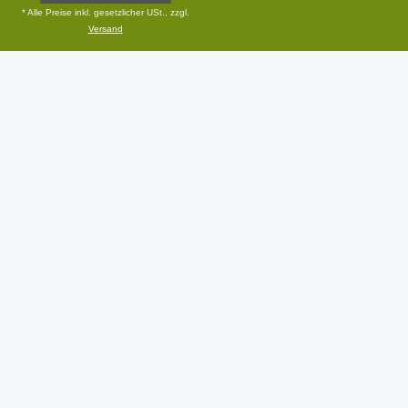
* Alle Preise inkl. gesetzlicher USt., zzgl.
Versand