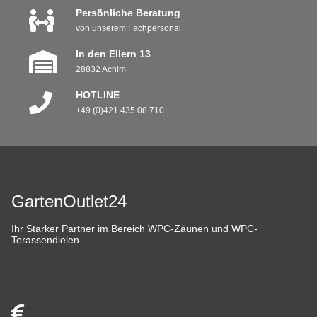
Persönliche Beratung
von unserem Fachpersonal
In den Ellern 13
28832 Achim
HOTLINE
+49 (0)421 435 08 710
GartenOutlet24
Ihr Starker Partner im Bereich WPC-Zäunen und WPC-
Terassendielen