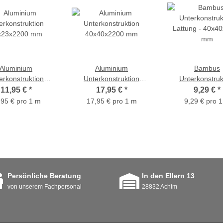
Aluminium
Aluminium
Bambus
erkonstruktion
Unterkonstruktion
Unterkonstruk
x23x2200 mm
40x40x2200 mm
Lattung - 40x4
11,95 €
*
17,95 €
*
9,29 €
*
mm
,95 € pro 1 m
17,95 € pro 1 m
9,29 € pro 
Persönliche Beratung
In den Ellern 13
von unserem Fachpersonal
28832 Achim