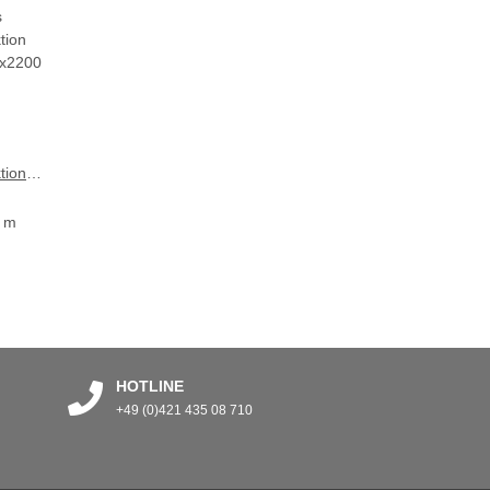
tion
0x2200
1 m
HOTLINE
+49 (0)421 435 08 710