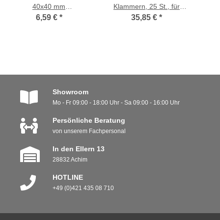
40x40 mm
Klammern, 25 St., für
Unterkonstruktion
Aluminium
Unt
6,59 €
*
35,85 €
*
Unterkonstruktion
Showroom
Mo - Fr 09:00 - 18:00 Uhr - Sa 09:00 - 16:00 Uhr
Persönliche Beratung
von unserem Fachpersonal
In den Ellern 13
28832 Achim
HOTLINE
+49 (0)421 435 08 710