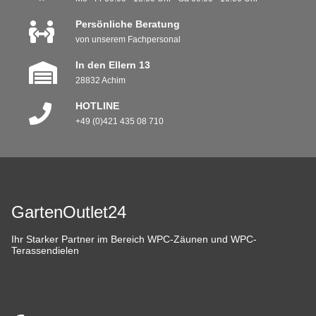
Persönliche Beratung
von unserem Fachpersonal
In den Ellern 13
28832 Achim
HOTLINE
+49 (0)421 435 08 710
GartenOutlet24
Ihr Starker Partner im Bereich WPC-Zäunen und WPC-
Terassendielen