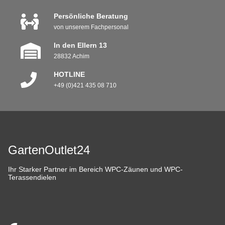
Persönliche Beratung
von unserem Fachpersonal
In den Ellern 13
28832 Achim
HOTLINE
+49 (0)421 435 08 710
GartenOutlet24
Ihr Starker Partner im Bereich WPC-Zäunen und WPC-
Terassendielen