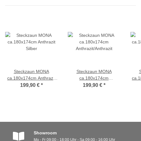
Steckzaun MONA
Steckzaun MONA
ca.180x174cm Anthrazit
ca.180x174cm
ca.
Silber
Anthrazit/Anthrazit
199,90 €
*
199,90 €
*
Showroom
Mo - Fr 09:00 - 18:00 Uhr - Sa 09:00 - 16:00 Uhr