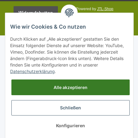
Powered by
JTL-Shop
Widerrufsbutton
* Alle Preise inkl. gesetzlicher USt., zzgl.
Wie wir Cookies & Co nutzen
Versand
Durch Klicken auf „Alle akzeptieren“ gestatten Sie den
Einsatz folgender Dienste auf unserer Website: YouTube,
Vimeo, Doofinder. Sie können die Einstellung jederzeit
ändern (Fingerabdruck-Icon links unten). Weitere Details
finden Sie unte
Konfigurieren
und in unserer
Datenschutzerklärung
.
Alle akzeptieren
Schließen
Konfigurieren