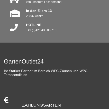
von unserem Fachpersonal
In den Ellern 13
28832 Achim
HOTLINE
+49 (0)421 435 08 710
GartenOutlet24
Ihr Starker Partner im Bereich WPC-Zäunen und WPC-
Terassendielen
ZAHLUNGSARTEN