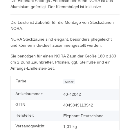
Die Elephant Anfangs-/Endleiste der Serie NORA ist aus
Aluminium gefertigt .Der Klemmbügel ist inklusive.
Die Leiste ist Zubehör für die Montage von Steckzäunen
NORA.
NORA Steckzäune sind elegant, besonders pflegeleicht
und können individuell zusammengestellt werden.
Sie benötigen für einen NORA Zaun der Größe 180 x 180
cm 2 Bund Zaunbretter, Pfosten, ggf. Stellfüße und ein
Anfangs-Endleisten-Set.
Farbe:
Silber
Artikelnummer:
40-42042
GTIN:
4049849113942
Hersteller:
Elephant Deutschland
Versandgewicht:
1,01 kg